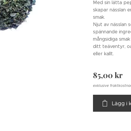
Med sin lätta pe
skapar nässlan e
smak.
Njut av nässlan 
spännande ingred
mångsidiga smak gö
ditt teäventyr, 
eller kallt.
85,00
kr
exklusive fraktkostn
Lägg i