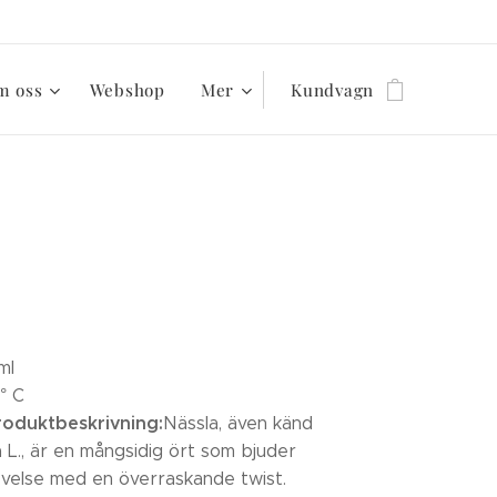
m oss
Webshop
Mer
Kundvagn
ml
° C
roduktbeskrivning:
Nässla, även känd
 L., är en mångsidig ört som bjuder
velse med en överraskande twist.