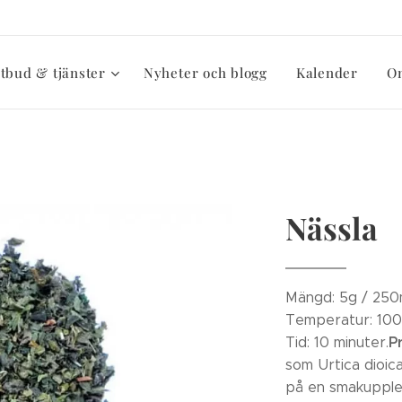
tbud & tjänster
Nyheter och blogg
Kalender
O
Nässla
Mängd: 5g / 250
Temperatur: 100
P
Tid: 10 minuter.
som Urtica dioica
på en smakupple