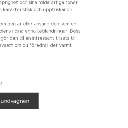
pprighet och sina milda örtiga toner,
n karakteristisk och uppfriskande
som den är eller använd den som en
iens i dina egna teblandningar. Dess
r den till en intressant tillsats till
oavsett om du föredrar det varmt
ad
 kundvagnen