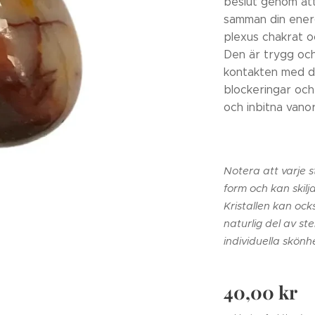
beslut genom att
samman din energi
plexus chakrat o
Den är trygg oc
kontakten med di
blockeringar och
och inbitna vanor
Notera att varje s
form och kan skilj
Kristallen kan oc
naturlig del av st
individuella skönhe
40,00
kr