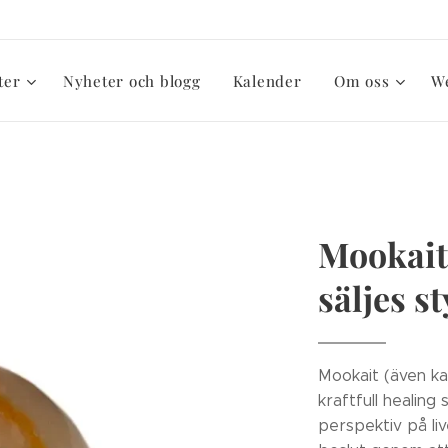
ter
Nyheter och blogg
Kalender
Om oss
W
Mookait 
säljes s
Mookait (även kal
kraftfull healing
perspektiv på liv