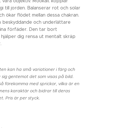
 vara objektiv. Mookait kopplar
 till jorden. Balanserar rot och solar
ch ökar flödet mellan dessa chakran.
h beskyddande och underlättare
na förfäder. Den tar bort
 hjälper dig rensa ut mentalt skräp
.
ten kan ha små variationer i färg och
a sig gentemot det som visas på bild.
kså förekomma med sprickor, vilka är en
enens karaktär och bidrar till deras
t. Pris är per styck.