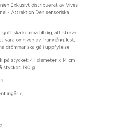
nien Exklusivt distribuerat av Vives
nel - Attraktion Den sensoriska
t gott ska komma till dig, att sträva
att vara omgiven av framgång, lust,
ina drömmar ska gå i uppfyllelse.
k på stycket: 4 i diameter x 14 cm
på stycket: 190 g
jön
nt ingår ej
ad