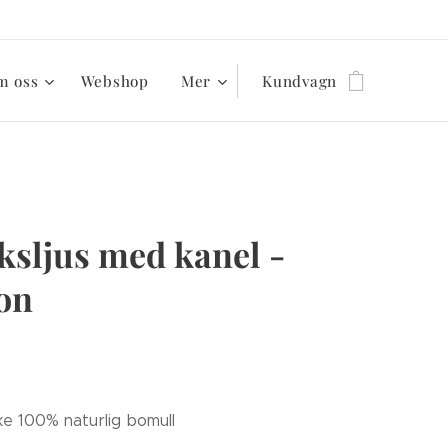
m oss
Webshop
Mer
Kundvagn
ksljus med kanel -
ion
ke 100% naturlig bomull