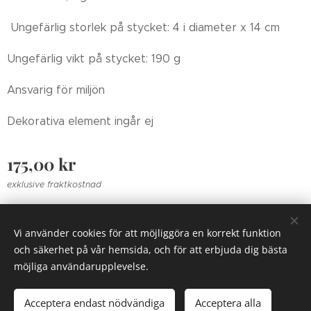
Ungefärlig storlek på stycket: 4 i diameter x 14 cm
Ungefärlig vikt på stycket: 190 g
Ansvarig för miljön
Dekorativa element ingår ej
175,00
kr
exklusive fraktkostnad
Vi använder cookies för att möjliggöra en korrekt funktion
Zolrosen 2018
Cookies
och säkerhet på vår hemsida, och för att erbjuda dig bästa
möjliga användarupplevelse.
Lägg i kundvagnen
Acceptera endast nödvändiga
Acceptera alla