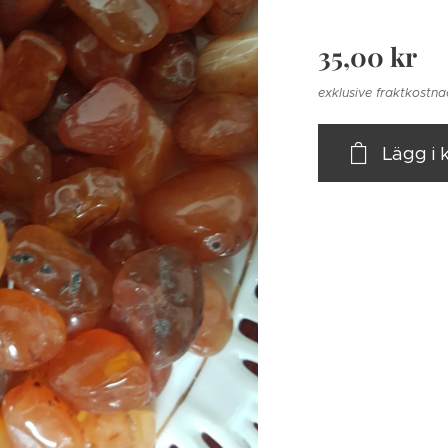
35,00
kr
exklusive fraktkostn
Lägg i