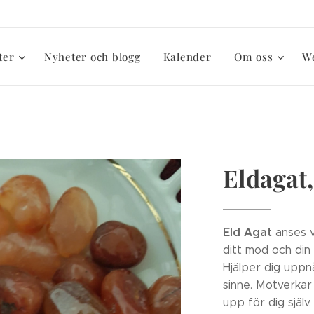
ter
Nyheter och blogg
Kalender
Om oss
W
Eldagat, 
Eld Agat
anses v
ditt mod och din 
Hjälper dig uppn
sinne. Motverkar 
upp för dig själv