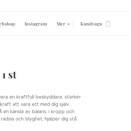
ebshop
Instagram
Mer
Kundvagn
1 st
ara en kraftfull beskyddare, stärker
kraft att vara ett med dig själv .
å en känsla av balans, i kropp och
rädsla och blyghet, hjälper dig stå
.