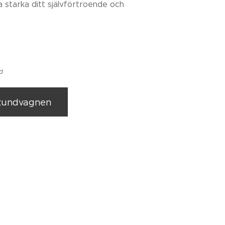
a starka ditt självförtroende och
ad
 kundvagnen