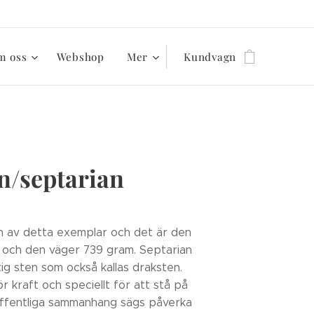
m oss
Webshop
Mer
Kundvagn
n/septarian
n av detta exemplar och det är den
 och den väger 739 gram. Septarian
tig sten som också kallas draksten.
r kraft och speciellt för att stå på
 offentliga sammanhang sägs påverka