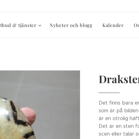
tbud & tjänster
Nyheter och blogg
Kalender
O
Drakste
Det finns bara e
som är på bilden
är en otrolig häf
Det är en sten fö
scen eller talar