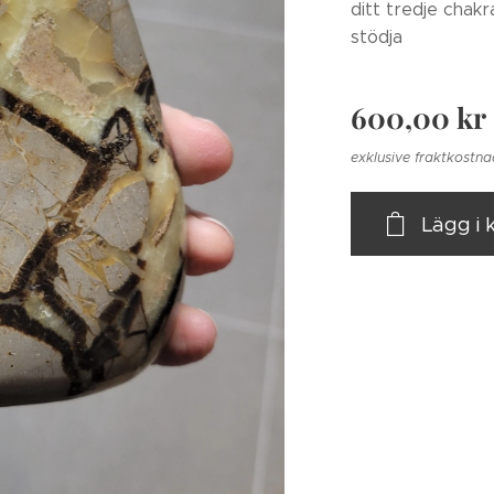
ditt tredje chakr
stödja
600,00
kr
exklusive fraktkostn
Lägg i