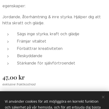
egenskaper:
Jordande, återhämtning & inre styrka. Hjälper dig att
hitta skratt och glädje.
Sägs inge styrka, kraft och glädje
Främjar vitalitet
Förbättrar kreativiteten
Beskyddande
Stärkande för självförtroendet
47,00
kr
exklusive fraktkostnad
Vi använder cookies för att möjliggöra en korrekt funktion
Zolrosen 2018
Cookies
och säkerhet på vår hemsida, och för att erbjuda dig bästa