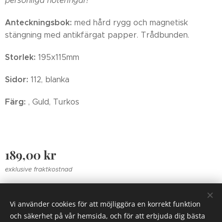
personliga noteringar!
Anteckningsbok:
med hård rygg och magnetisk
stängning med antikfärgat papper. Trådbunden.
Storlek:
195x115mm
Sidor:
112, blanka
Färg:
, Guld, Turkos
189,00
kr
exklusive fraktkostnad
Vi använder cookies för att möjliggöra en korrekt funktion
Zolrosen 2018
Cookies
och säkerhet på vår hemsida, och för att erbjuda dig bästa