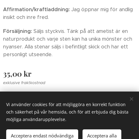
Affirmation/kraftladdning:
Jag öppnar mig för andlig
insikt och inre fred.
Försäljning:
Säljs styckvis. Tänk på att ametist är en
naturprodukt och varje sten kan ha unika mönster och
nyanser. Alla stenar säljs i befintligt skick och har ett
personligt utseende.
35,00
kr
exklusive fraktkostnad
Vi använder cookies för att möjliggöra en korrekt funktion
Zolrosen 2018
Cookies
och säkerhet på vår hemsida, och för att erbjuda dig bästa
möjliga användarupplevelse.
Lägg i kundvagnen
Acceptera endast nödvändiga
Acceptera alla