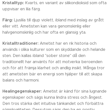
Kristalltyp:
Kvarts, en variant av silikondioksid som ofta
uppvisar en lila färg.
Färg:
Ljuslila till djup violett, ibland med inslag av grått
eller vitt. Ametisten kan vara genomskinlig eller
halvgenomskinlig och har ofta en glansig yta.
Kristalltraditioner:
Ametist har en rik historia och
används i olika kulturer som en skyddande och helande
sten. Den kallas ibland "sober stone" då den
traditionellt har använts för att motverka beroenden
och för att främja klarhet och andlig insikt. Många tror
att ametisten bär en energi som hjälper till att skapa
balans och harmoni.
Healingegenskaper:
Ametist är känd för sina lugnande
egenskaper och sägs kunna lindra stress och ångest.
Den tros stärka det intuitiva tänkandet och förbättra
sömnkvaliteten. Dessutom sägs den ha en positiv